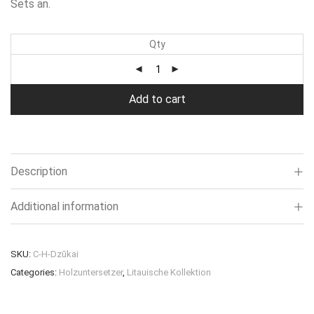
Sets an.
Qty
Add to cart
Description
Additional information
SKU:
C-H-Dzūkai
Categories:
Holzuntersetzer
,
Litauische Kollektion