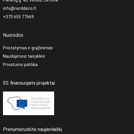
Panerių g. 43, Vilnius, Lietuva
info@norddeco.lt
+370 655 77669
Nuorodos
Pristatymas ir grąžinimas
Naudojimosi taisyklės
Privatumo politika
ES finansuojami projektai
Prenumeruokite naujienlaiškį