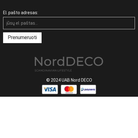
El. pašto adresas:
© 2024 UAB Nord DECO
Warning
: realpath(): open_basedir restriction in effect.
File(/usr/local/fastcgi/cgi-bin) is not within the allowed path(s):
(/home/norddeco/:/tmp:/usr/share/pear) in
/home/norddeco/domains/norddeco.lt/public_html/wp-