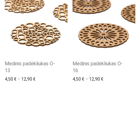
Medinis padėkliukas O-
Medinis padėkliukas O-
13
16
4,50
€
–
12,90
€
4,50
€
–
12,90
€