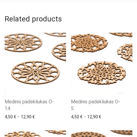
Related products
Medinis padėkliukas O-
Medinis padėkliukas O-
14
5
4,50
€
–
12,90
€
4,50
€
–
12,90
€