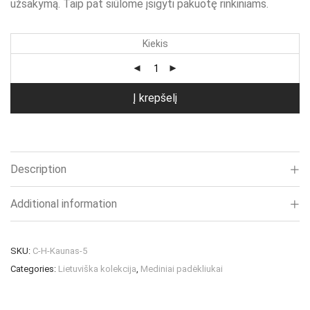
užsakymą. Taip pat siūlome įsigyti pakuotę rinkiniams.
Kiekis
Į krepšelį
Description
Additional information
SKU:
C-H-Kaunas-5
Categories:
Lietuviška kolekcija
,
Mediniai padėkliukai